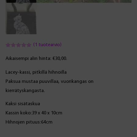
(
1
tuotearvio)
Arvio
1
5.00
5:stä
Aikaisempi alin hinta:
€
30,00
.
perustuen
asiakkaan
Lacey-kassi, pitkillä hihnoilla
arvotukseen.
Paksua mustaa puuvillaa, vuorikangas on
kierrätyskangasta.
Kaksi sisätaskua
Kassin koko:39 x 40 x 10cm
Hihnojen pituus:64cm