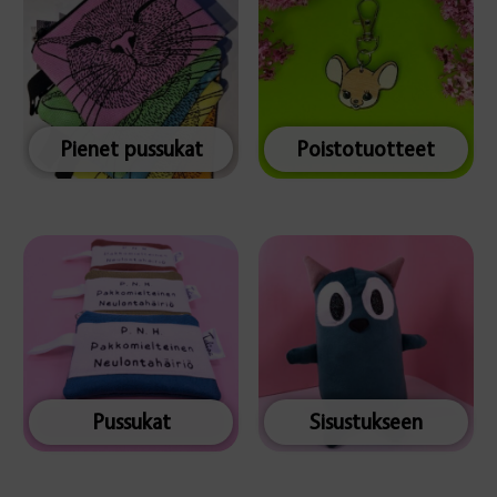
Pienet pussukat
Poistotuotteet
Pussukat
Sisustukseen