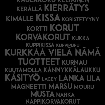
kaulakoru
keltainen
kierrätys
kerällä
kissa
kimalle
koristetyyny
korut
kortti
korvakorut
kukka
kuppikissa
kuppipupu
Kurkkaa vielä nämä
tuotteet
kurnau
kännykkälaukku
kuutamolla
käsityö
lanka
lila
lacey
marsu
magneetti
mouru
musta
nahka
nappikorvakorut