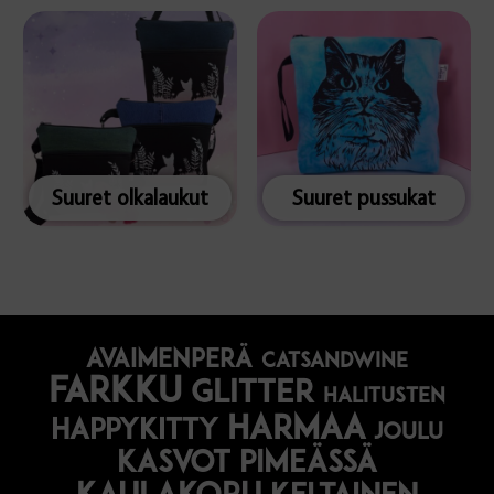
Suuret olkalaukut
Suuret pussukat
avaimenperä
catsandwine
farkku
glitter
halitusten
harmaa
happykitty
joulu
Kasvot pimeässä