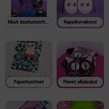
Muut sisustustuotteet
Nappikorvakorut
Paperituotteet
Pienet olkalaukut