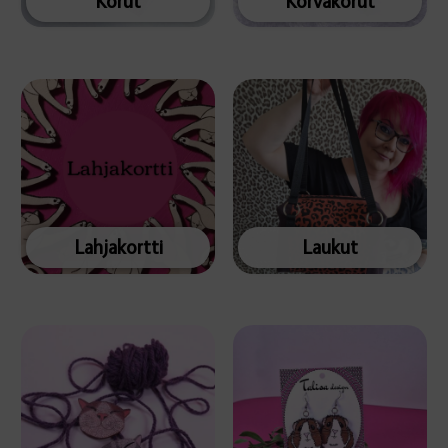
Korut
Korvakorut
Lahjakortti
Laukut