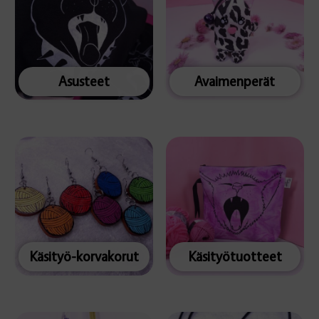
Asusteet
Avaimenperät
Käsityö-korvakorut
Käsityötuotteet