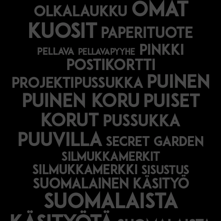
omat
olkalaukku
kuosit
paperituote
pinkki
pellava
pellavapyyhe
postikortti
puinen
projektipussukka
puinen koru
puiset
korut
pussukka
puuvilla
secret garden
silmukkamerkit
silmukkamerkki
sisustus
suomalainen käsityö
suomalaista