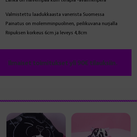
Valmistettu laadukkaasta vanerista Suomessa
Painatus on molemminpuolinen, peilikuvana nurjalla
Riipuksen korkeus 6cm ja leveys 4,8cm
Ilmaiset toimitukset yli 90€ tilauksiin.