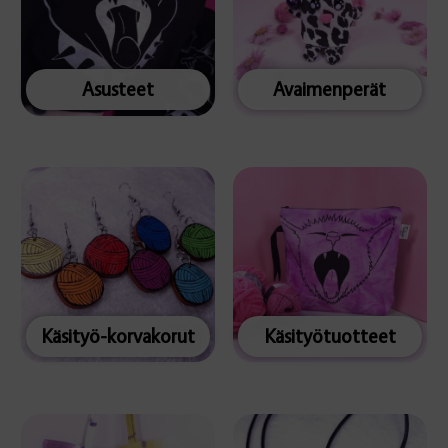
Asusteet
Avaimenperät
Käsityö-korvakorut
Käsityötuotteet