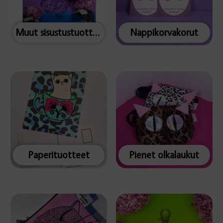
Muut sisustustuotteet
Nappikorvakorut
Paperituotteet
Pienet olkalaukut