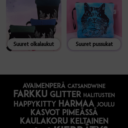
Suuret olkalaukut
Suuret pussukat
avaimenperä
catsandwine
farkku
glitter
halitusten
harmaa
happykitty
joulu
Kasvot pimeässä
kaulakoru
keltainen