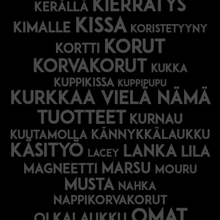
kierrätys
kerällä
kissa
kimalle
koristetyyny
korut
kortti
korvakorut
kukka
kuppikissa
kuppipupu
Kurkkaa vielä nämä
tuotteet
kurnau
kännykkälaukku
kuutamolla
käsityö
lanka
lila
lacey
marsu
magneetti
mouru
musta
nahka
nappikorvakorut
omat