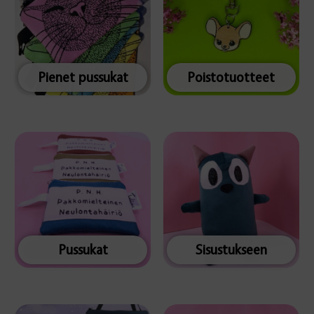
Pienet pussukat
Poistotuotteet
Pussukat
Sisustukseen