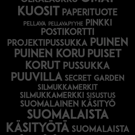
olkalaukku
kuosit
paperituote
pinkki
pellava
pellavapyyhe
postikortti
puinen
projektipussukka
puinen koru
puiset
korut
pussukka
puuvilla
secret garden
silmukkamerkit
silmukkamerkki
sisustus
suomalainen käsityö
suomalaista
käsityötä
suomalaista