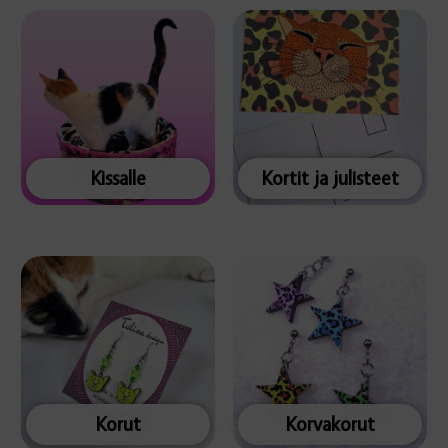
Kissalle
Kortit ja julisteet
Korut
Korvakorut