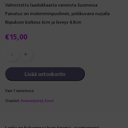
Valmistettu laadukkaasta vanerista Suomessa
Painatus on molemminpuolinen, peilikuvana nurjalla
Riipuksen korkeus 6cm ja leveys 4,8cm
€
15,00
-
+
Lanka
on
halvempaa...
Lisää ostoskoriin
-
avaimenperä
määrä
Vain 1 varastossa
Osastot:
Avaimenperät
,
Korut
Lanka on halvempaa kuin terapia -avaimenperä