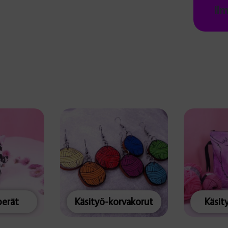
Il
erät
Käsityö-korvakorut
Käsit