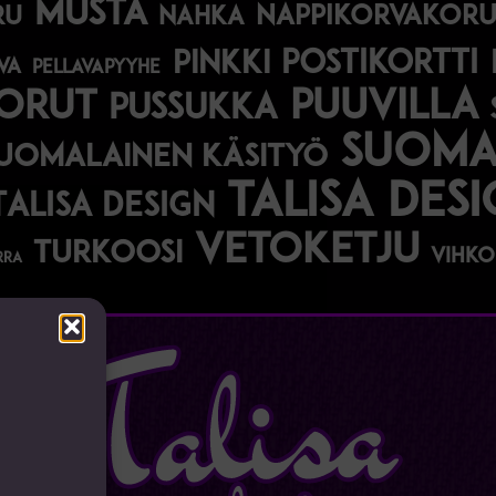
musta
nappikorvakoru
ru
nahka
postikortti
pinkki
va
pellavapyyhe
korut
puuvilla
pussukka
suomal
uomalainen käsityö
talisa des
Talisa Design
vetoketju
turkoosi
vihko
rra