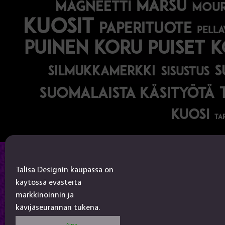
marsu
magneetti
mou
kuosit
paperituote
pella
puinen koru
puiset 
s
silmukkamerkki
sisustus
suomalaista käsityötä
kuosi
ta
Talisa Design
Talisa Designin kaupassa on
käytössä evästeitä
tanjalusua@gmail.com
markkinoinnin ja
050-4917845
kävijäseurannan tukena.
Jälleenmyyjät
Aina