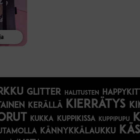
ja
rkku
glitter
happykit
halitusten
kierrätys
ki
tainen
kerällä
orut
kukka
kuppikissa
kuppipupu
käs
kännykkälaukku
utamolla