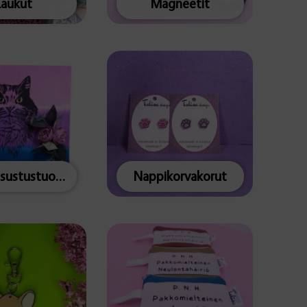
Laukut
Magneetit
Muut sisustustuotteet
Nappikorvakorut