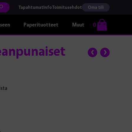
Tapahtumat
Info
Toimitusehdot
Oma tili
0
kseen
Paperituotteet
Muut
eanpunaiset
ista