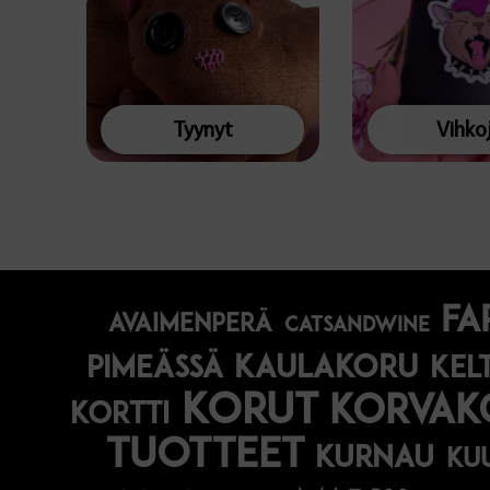
Tyynyt
Vihko
fa
avaimenperä
catsandwine
kaulakoru
pimeässä
kel
korut
korvak
kortti
tuotteet
kurnau
ku