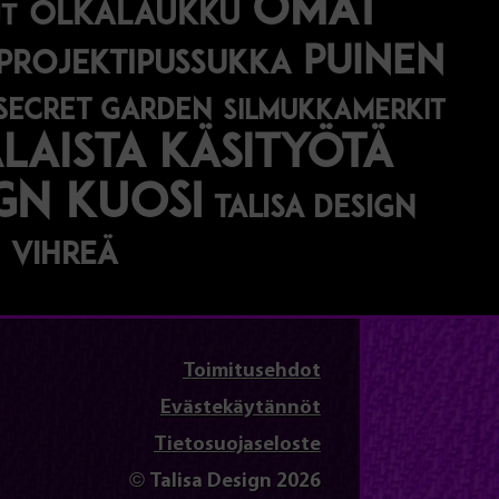
omat
olkalaukku
t
puinen
projektipussukka
secret garden
silmukkamerkit
aista käsityötä
ign kuosi
talisa design
vihreä
Toimitusehdot
Evästekäytännöt
Tietosuojaseloste
© Talisa Design 2026