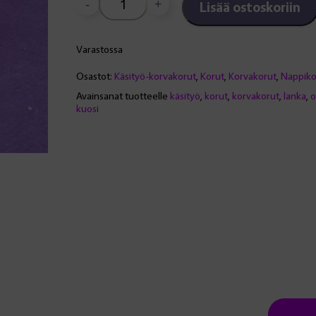
-
+
Lisää ostoskoriin
Lankakerä-
nappikorvakorut,
vaaleanpunaiset
Varastossa
määrä
Osastot:
Käsityö-korvakorut
,
Korut
,
Korvakorut
,
Nappiko
Avainsanat tuotteelle
käsityö
,
korut
,
korvakorut
,
lanka
,
o
kuosi