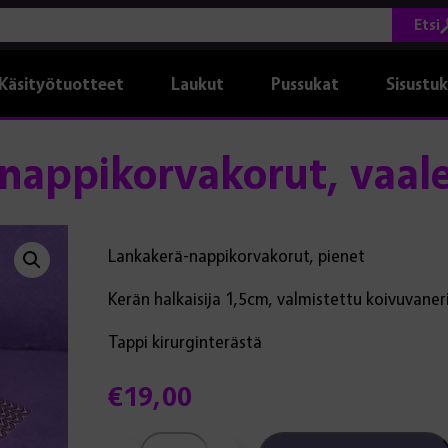
Etsi
Käsityötuotteet
Laukut
Pussukat
Sisustu
nappikorvakorut, vaal
Lankakerä-nappikorvakorut, pienet
Kerän halkaisija 1,5cm, valmistettu koivuvaner
Tappi kirurginterästä
€
19,00