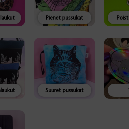
alaukut
Pienet pussukat
Pois
alaukut
Suuret pussukat