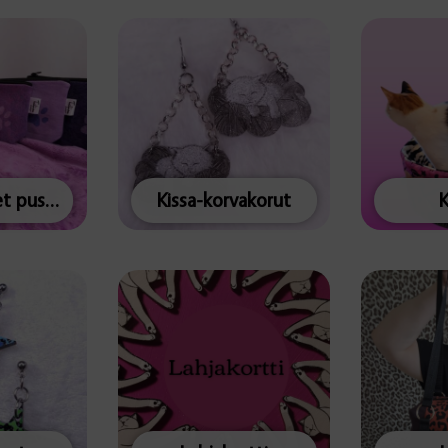
Keskikokoiset pussukat
Kissa-korvakorut
K