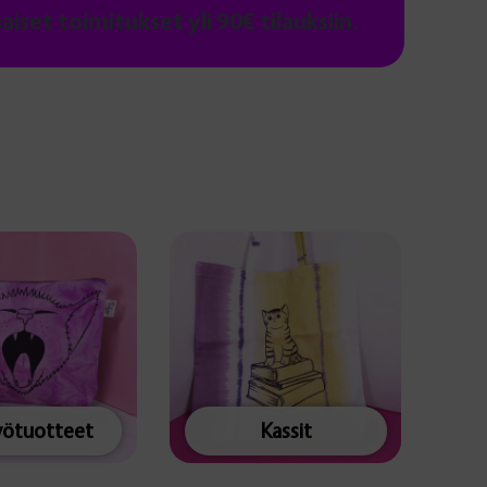
maiset toimitukset yli 90€ tilauksiin.
yötuotteet
Kassit