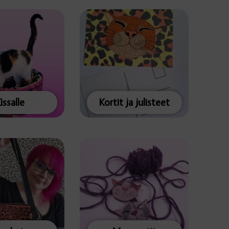
issalle
Kortit ja julisteet