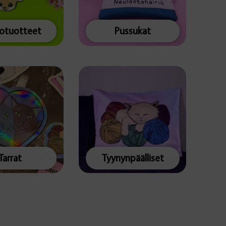
totuotteet
Pussukat
Tarrat
Tyynynpäälliset