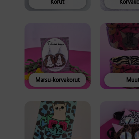
Korut
Korvako
Marsu-korvakorut
Muu