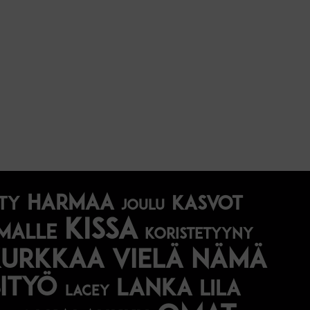
harmaa
Kasvot
ty
joulu
kissa
malle
koristetyyny
Kurkkaa vielä nämä
ityö
lanka
lila
lacey