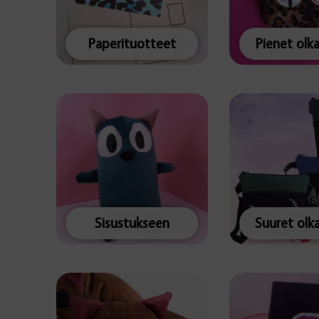
Paperituotteet
Pienet olk
Sisustukseen
Suuret olk