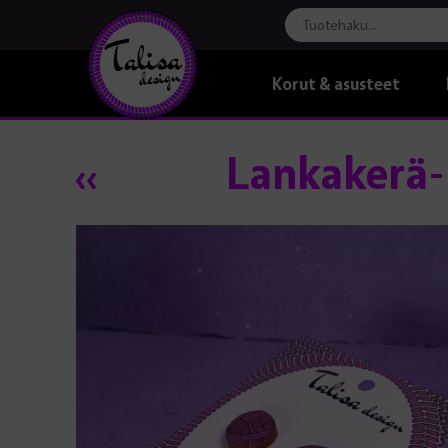
Korut & asusteet
Lankakerä-