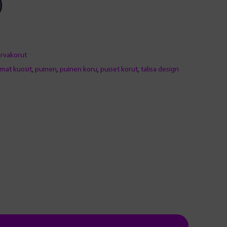
rvakorut
mat kuosit
,
puinen
,
puinen koru
,
puiset korut
,
talisa design