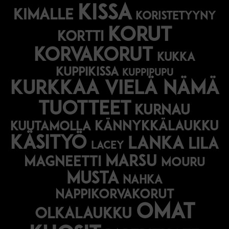
kissa
kimalle
koristetyyny
korut
kortti
korvakorut
kukka
kuppikissa
kuppipupu
Kurkkaa vielä nämä
tuotteet
kurnau
kännykkälaukku
kuutamolla
käsityö
lanka
lila
lacey
marsu
magneetti
mouru
musta
nahka
nappikorvakorut
omat
olkalaukku