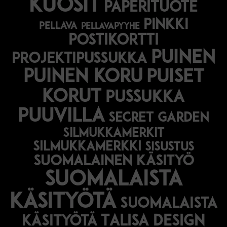
kuosit
paperituote
pinkki
pellava
pellavapyyhe
postikortti
puinen
projektipussukka
puinen koru
puiset
korut
pussukka
puuvilla
secret garden
silmukkamerkit
silmukkamerkki
sisustus
suomalainen käsityö
suomalaista
käsityötä
suomalaista
Talisa Design
käsityötä