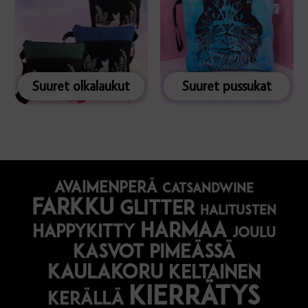
Suuret olkalaukut
Suuret pussukat
avaimenperä
catsandwine
farkku
glitter
halitusten
harmaa
happykitty
joulu
Kasvot pimeässä
kaulakoru
keltainen
kierrätys
kerällä