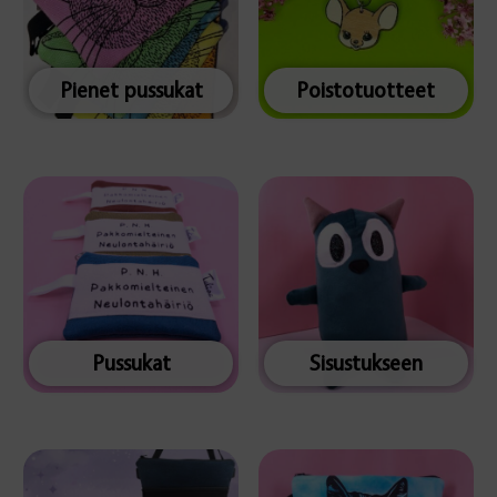
Pienet pussukat
Poistotuotteet
Pussukat
Sisustukseen