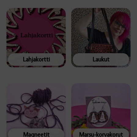
Lahjakortti
Laukut
Magneetit
Marsu-korvakorut