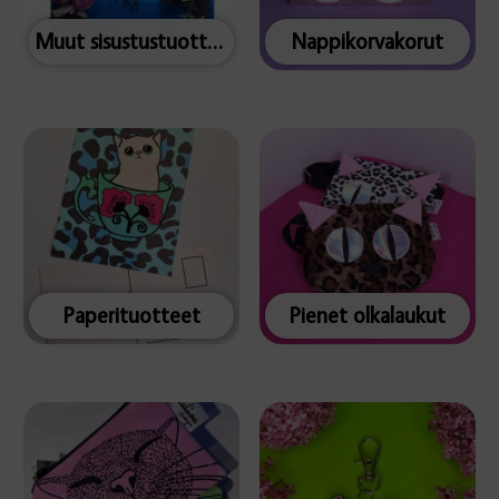
Muut sisustustuotteet
Nappikorvakorut
Paperituotteet
Pienet olkalaukut