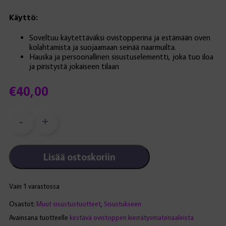
Käyttö:
Soveltuu käytettäväksi ovistopperina ja estämään oven
kolahtamista ja suojaamaan seinää naarmuilta.
Hauska ja persoonallinen sisustuselementti, joka tuo iloa
ja piristystä jokaiseen tilaan
€
40,00
-
+
Möllykkä-
ovistopperi:
Poppy
Lisää ostoskoriin
määrä
Vain 1 varastossa
Osastot:
Muut sisustustuotteet
,
Sisustukseen
Avainsana tuotteelle
kestävä ovistopperi kierrätysmateriaaleista