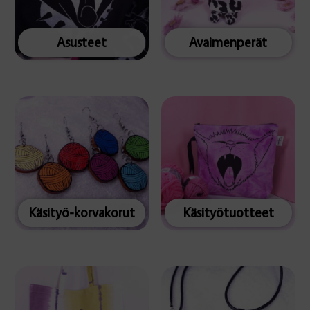
Asusteet
Avaimenperät
Käsityö-korvakorut
Käsityötuotteet