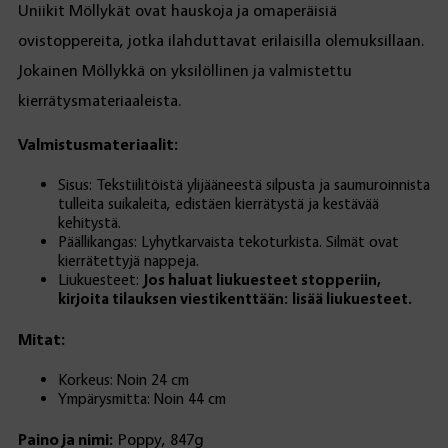
Uniikit Möllykät ovat hauskoja ja omaperäisiä
ovistoppereita, jotka ilahduttavat erilaisilla olemuksillaan.
Jokainen Möllykkä on yksilöllinen ja valmistettu
kierrätysmateriaaleista.
Valmistusmateriaalit:
Sisus: Tekstiilitöistä ylijääneestä silpusta ja saumuroinnista
tulleita suikaleita, edistäen kierrätystä ja kestävää
kehitystä.
Päällikangas: Lyhytkarvaista tekoturkista. Silmät ovat
kierrätettyjä nappeja.
Liukuesteet:
Jos haluat liukuesteet stopperiin,
kirjoita tilauksen viestikenttään: lisää liukuesteet.
Mitat:
Korkeus: Noin 24 cm
Ympärysmitta: Noin 44 cm
Paino ja nimi:
Poppy, 847g