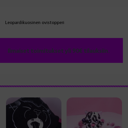
Leopardikuosinen ovistopperi
Ilmaiset toimitukset yli 90€ tilauksiin.