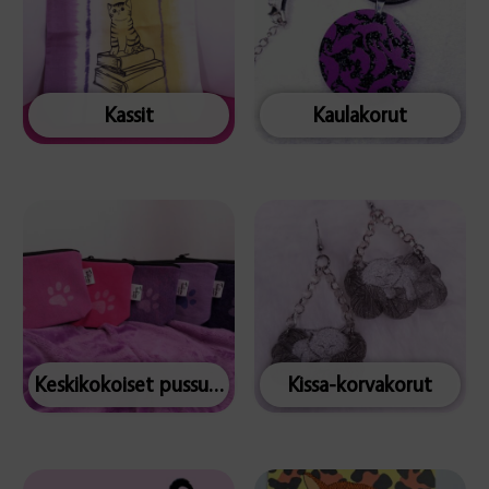
Kassit
Kaulakorut
Keskikokoiset pussukat
Kissa-korvakorut