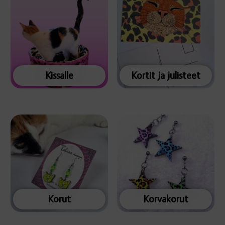
Kissalle
Kortit ja julisteet
Korut
Korvakorut