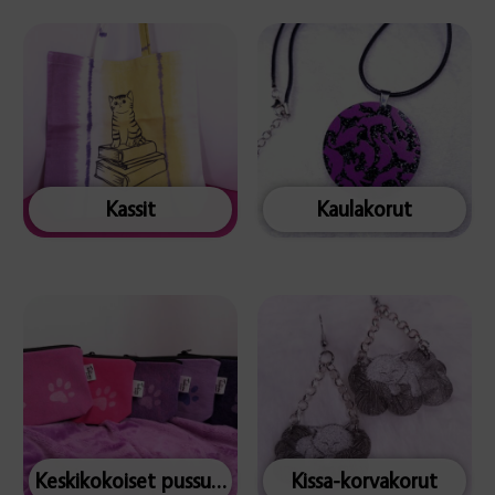
Kassit
Kaulakorut
Keskikokoiset pussukat
Kissa-korvakorut