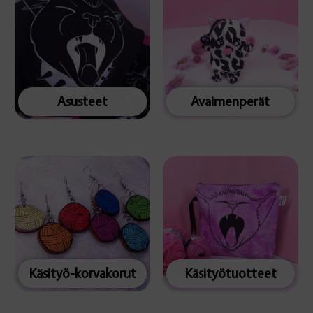
Asusteet
Avaimenperät
Käsityö-korvakorut
Käsityötuotteet