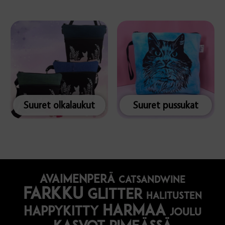
Suuret olkalaukut
Suuret pussukat
avaimenperä
catsandwine
farkku
glitter
halitusten
harmaa
happykitty
joulu