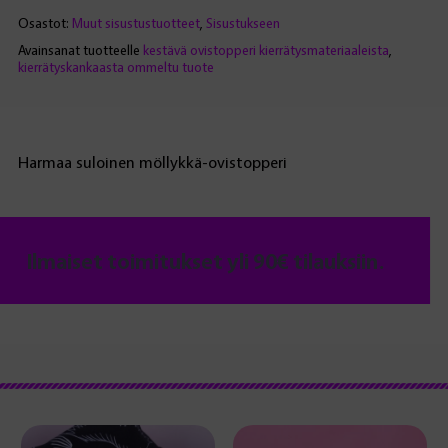
Osastot:
Muut sisustustuotteet
,
Sisustukseen
Avainsanat tuotteelle
kestävä ovistopperi kierrätysmateriaaleista
,
kierrätyskankaasta ommeltu tuote
Harmaa suloinen möllykkä-ovistopperi
Ilmaiset toimitukset yli 90€ tilauksiin.