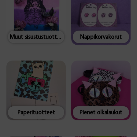
Muut sisustustuotteet
Nappikorvakorut
Paperituotteet
Pienet olkalaukut