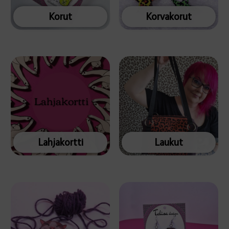
Korut
Korvakorut
Lahjakortti
Laukut