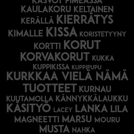
Kasvot pimeässä
kaulakoru
keltainen
kierrätys
kerällä
kissa
kimalle
koristetyyny
korut
kortti
korvakorut
kukka
kuppikissa
kuppipupu
Kurkkaa vielä nämä
tuotteet
kurnau
kännykkälaukku
kuutamolla
käsityö
lanka
lila
lacey
marsu
magneetti
mouru
musta
nahka