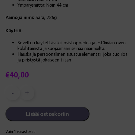
Ympärysmitta: Noin 44 cm
Paino ja nimi:
Sara, 786g
Käyttö:
Soveltuu käytettäväksi ovistopperina ja estämään oven
kolahtamista ja suojaamaan seinää naarmuilta.
Hauska ja persoonallinen sisustuselementti, joka tuo iloa
ja piristystä jokaiseen tilaan
€
40,00
-
+
Möllykkä-
ovistopperi:
Sara
Lisää ostoskoriin
määrä
Vain 1 varastossa