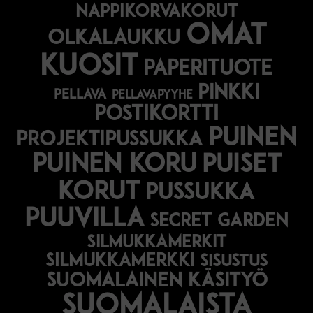
nappikorvakorut
omat
olkalaukku
kuosit
paperituote
pinkki
pellava
pellavapyyhe
postikortti
puinen
projektipussukka
puinen koru
puiset
korut
pussukka
puuvilla
secret garden
silmukkamerkit
silmukkamerkki
sisustus
suomalainen käsityö
suomalaista