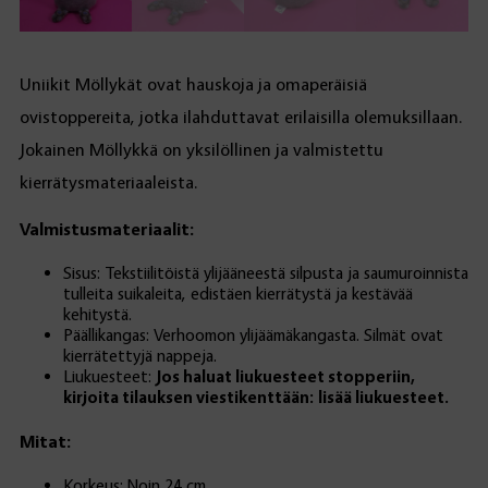
Uniikit Möllykät ovat hauskoja ja omaperäisiä
ovistoppereita, jotka ilahduttavat erilaisilla olemuksillaan.
Jokainen Möllykkä on yksilöllinen ja valmistettu
kierrätysmateriaaleista.
Valmistusmateriaalit:
Sisus: Tekstiilitöistä ylijääneestä silpusta ja saumuroinnista
tulleita suikaleita, edistäen kierrätystä ja kestävää
kehitystä.
Päällikangas: Verhoomon ylijäämäkangasta. Silmät ovat
kierrätettyjä nappeja.
Liukuesteet:
Jos haluat liukuesteet stopperiin,
kirjoita tilauksen viestikenttään: lisää liukuesteet.
Mitat:
Korkeus: Noin 24 cm