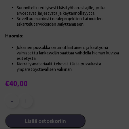
Suunniteltu erityisesti käsityöharrastajille, jotka
arvostavat järjestystä ja käytännöllisyyttä.
Soveltuu mainiosti neuleprojektien tai muiden
askartelutarvikkeiden säilyttämiseen.
Huomio:
Jokainen pussukka on ainutlaatuinen, ja käsityönä
valmistettu lankasydän saattaa vaihdella hieman kuvissa
esitetystä.
Kierrätysmateriaalit tekevät tästä pussukasta
ympäristöystävällisen valinnan.
€
40,00
-
+
Mouru-
pussukka,
magenta
Lisää ostoskoriin
määrä