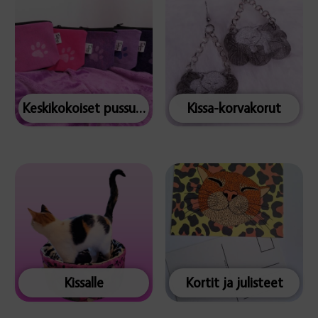
Keskikokoiset pussukat
Kissa-korvakorut
Kissalle
Kortit ja julisteet