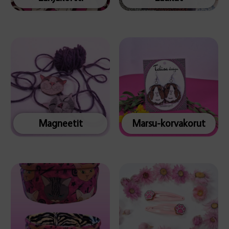
Magneetit
Marsu-korvakorut