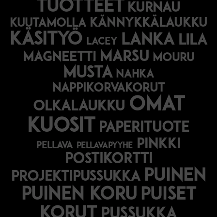
tuotteet
kurnau
kännykkälaukku
kuutamolla
käsityö
lanka
lila
lacey
marsu
magneetti
mouru
musta
nahka
nappikorvakorut
omat
olkalaukku
kuosit
paperituote
pinkki
pellava
pellavapyyhe
postikortti
puinen
projektipussukka
puinen koru
puiset
korut
pussukka