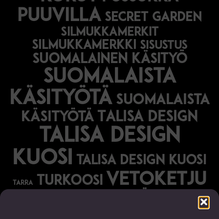
puuvilla
secret garden
silmukkamerkit
silmukkamerkki
sisustus
suomalainen käsityö
suomalaista
käsityötä
suomalaista
Talisa Design
käsityötä
talisa design
kuosi
talisa design kuosi
vetoketju
turkoosi
tarra
vihreä
vihko