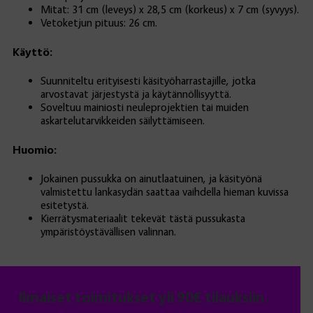
Mitat: 31 cm (leveys) x 28,5 cm (korkeus) x 7 cm (syvyys).
Vetoketjun pituus: 26 cm.
Käyttö:
Suunniteltu erityisesti käsityöharrastajille, jotka
arvostavat järjestystä ja käytännöllisyyttä.
Soveltuu mainiosti neuleprojektien tai muiden
askartelutarvikkeiden säilyttämiseen.
Huomio:
Jokainen pussukka on ainutlaatuinen, ja käsityönä
valmistettu lankasydän saattaa vaihdella hieman kuvissa
esitetystä.
Kierrätysmateriaalit tekevät tästä pussukasta
ympäristöystävällisen valinnan.
Ilmaiset toimitukset yli 90€ tilauksiin.