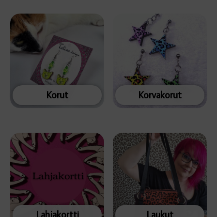
Korut
Korvakorut
Lahjakortti
Laukut