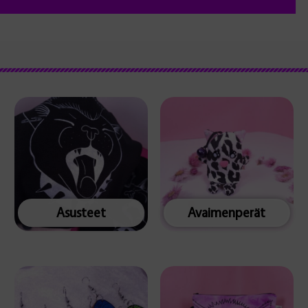
Asusteet
Avaimenperät