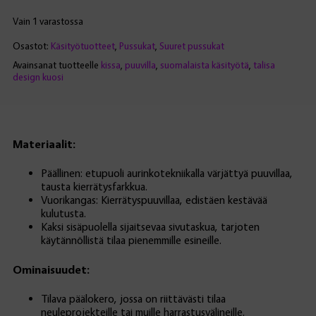
Vain 1 varastossa
Osastot:
Käsityötuotteet
,
Pussukat
,
Suuret pussukat
Avainsanat tuotteelle
kissa
,
puuvilla
,
suomalaista käsityötä
,
talisa
design kuosi
Materiaalit:
Päällinen: etupuoli aurinkotekniikalla värjättyä puuvillaa,
tausta kierrätysfarkkua.
Vuorikangas: Kierrätyspuuvillaa, edistäen kestävää
kulutusta.
Kaksi sisäpuolella sijaitsevaa sivutaskua, tarjoten
käytännöllistä tilaa pienemmille esineille.
Ominaisuudet:
Tilava päälokero, jossa on riittävästi tilaa
neuleprojekteille tai muille harrastusvälineille.