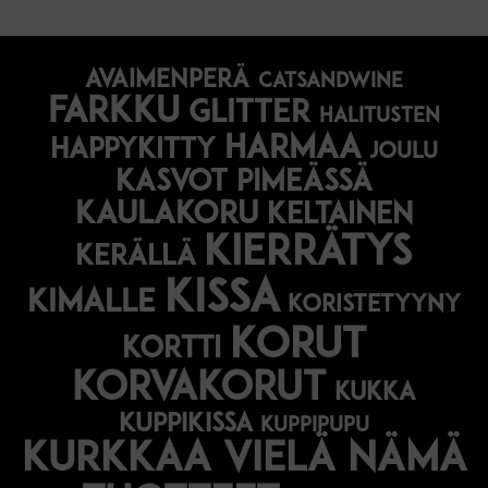
avaimenperä
catsandwine
farkku
glitter
halitusten
harmaa
happykitty
joulu
Kasvot pimeässä
kaulakoru
keltainen
kierrätys
kerällä
kissa
kimalle
koristetyyny
korut
kortti
korvakorut
kukka
kuppikissa
kuppipupu
Kurkkaa vielä nämä