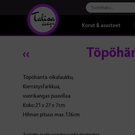
Korut & asusteet
Töpöhän
Töpöhäntä-olkalaukku,
Kierrätysfarkkua,
vuorikangas puuvillaa
Koko:21 x 27 x 7cm
Hihnan pituus max.136cm
Tuotetta ei ole varastossa eikä myytävänä.