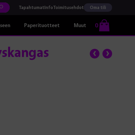
Tapahtumat
Info
Toimitusehdot
Oma tili
0
kseen
Paperituotteet
Muut
yskangas