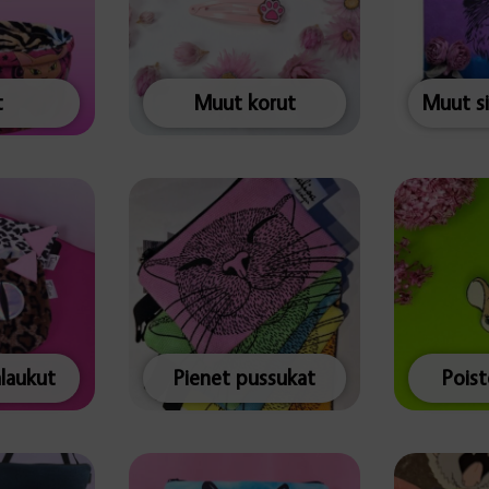
t
Muut korut
alaukut
Pienet pussukat
Pois