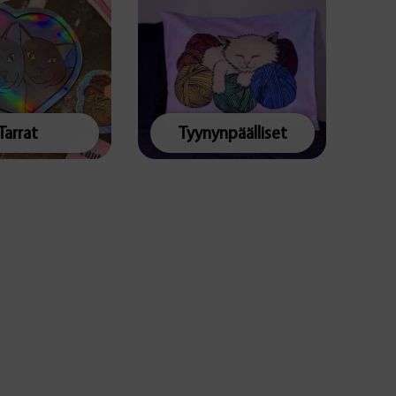
Tarrat
Tyynynpäälliset