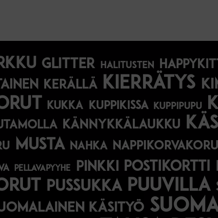
rkku
glitter
happykit
halitusten
kierrätys
ki
tainen
kerällä
orut
kukka
kuppikissa
kuppipupu
käs
kännykkälaukku
utamolla
musta
nappikorvakoru
ru
nahka
postikortti
pinkki
va
pellavapyyhe
korut
puuvilla
pussukka
suomal
uomalainen käsityö