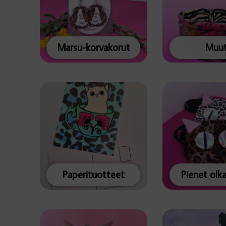
Marsu-korvakorut
Muu
Paperituotteet
Pienet olk