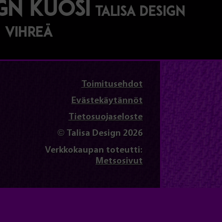
ign kuosi
talisa design
vihreä
Toimitusehdot
Evästekäytännöt
Tietosuojaseloste
© Talisa Design 2026
Verkkokaupan toteutti:
Metsosivut