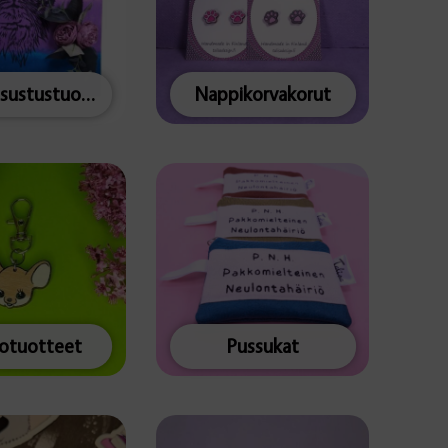
Muut sisustustuotteet
Nappikorvakorut
totuotteet
Pussukat