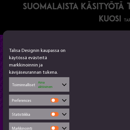
suomalaista käsityötä
kuosi
ta
Talisa Design
Talisa Designin kaupassa on
käytössä evästeitä
tanjalusua@gmail.com
markkinoinnin ja
050-4917845
kävijäseurannan tukena.
Jälleenmyyjät
Aina
Toiminnalliset
aktiivinen
Käsityökortteli
Preferences
Preferences
Statistiikka
Statistiikka
Markkinointi