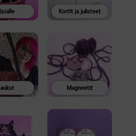
issalle
Kortit ja julisteet
Laukut
Magneetit