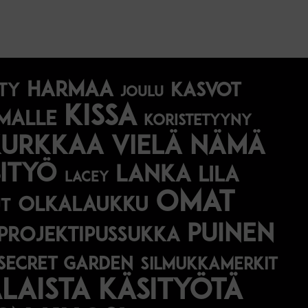
harmaa
Kasvot
ty
joulu
kissa
malle
koristetyyny
Kurkkaa vielä nämä
ityö
lanka
lila
lacey
omat
olkalaukku
t
puinen
projektipussukka
secret garden
silmukkamerkit
aista käsityötä