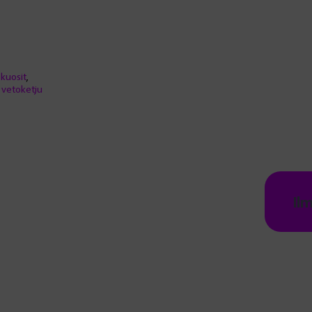
kuosit
,
,
vetoketju
Il