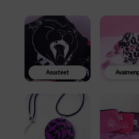
Asusteet
Avaimenp