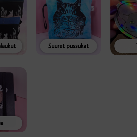
alaukut
Suuret pussukat
ja