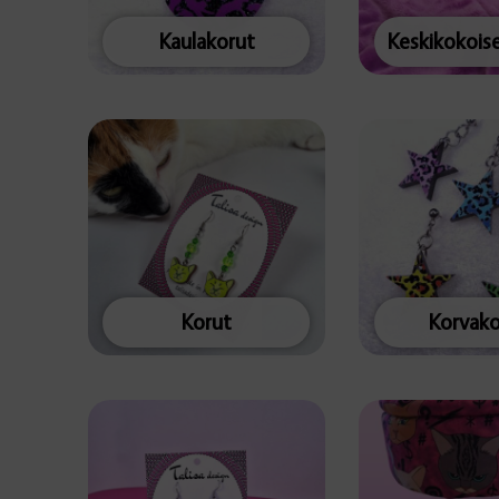
Kaulakorut
Korut
Korvako