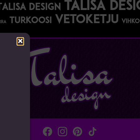
talisa des
Talisa Design
vetoketju
turkoosi
vihko
rra