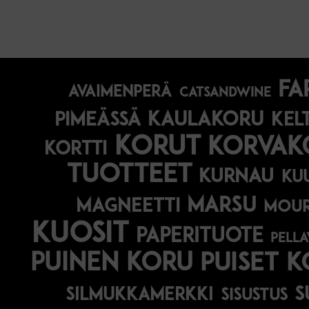
fa
avaimenperä
catsandwine
kaulakoru
pimeässä
kel
korut
korvak
kortti
tuotteet
kurnau
ku
marsu
magneetti
mou
kuosit
paperituote
pella
puinen koru
puiset 
s
silmukkamerkki
sisustus