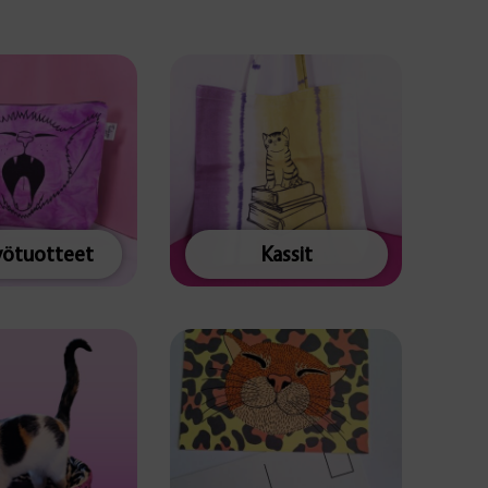
yötuotteet
Kassit