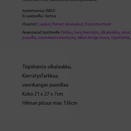
tuotetunnus (SKU)
Ei saatavilla/-tietoa
Osastot:
Laukut
,
Pienet olkalaukut
,
Poistotuotteet
Avainsanat tuotteelle
farkku
,
kani
,
kierrätys
,
olkalaukku
,
omat 
puuvilla
,
suomalaista käsityötä
,
talisa design kuosi
,
töpöhäntä
Töpöhäntä-olkalaukku,
Kierrätysfarkkua,
vuorikangas puuvillaa
Koko:21 x 27 x 7cm
Hihnan pituus max.136cm