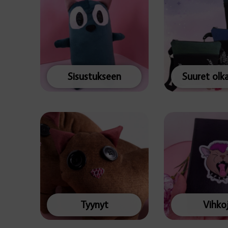
Sisustukseen
Suuret olk
Tyynyt
Vihko