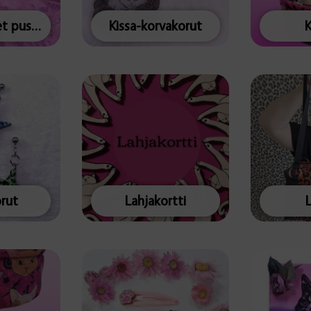
Keskikokoiset pussukat
Kissa-korvakorut
K
rut
Lahjakortti