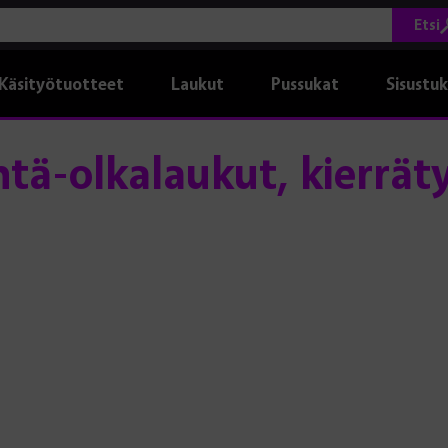
Etsi
Käsityötuotteet
Laukut
Pussukat
Sisustu
tä-olkalaukut, kierrät