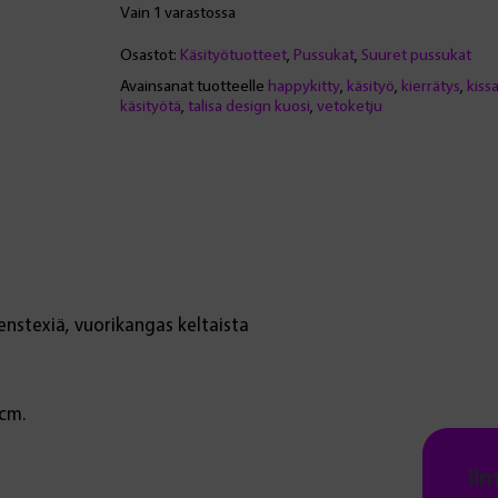
Happy
Vain 1 varastossa
kitty
Osastot:
Käsityötuotteet
,
Pussukat
,
Suuret pussukat
-
pussukka,
Avainsanat tuotteelle
happykitty
,
käsityö
,
kierrätys
,
kiss
käsityötä
,
talisa design kuosi
,
vetoketju
lankakerä-
korvakorut,
magneetit
määrä
enstexiä, vuorikangas keltaista
7cm.
Il