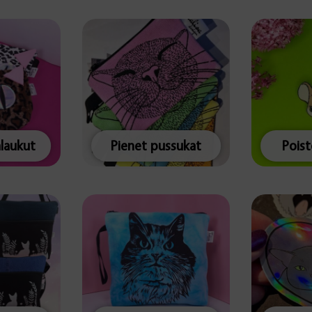
alaukut
Pienet pussukat
Pois