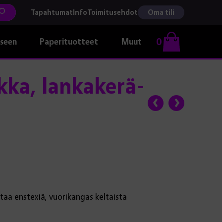
Tapahtumat
Info
Toimitusehdot
Oma tili
0
kseen
Paperituotteet
Muut
kka, lankakerä-
taa enstexiä, vuorikangas keltaista