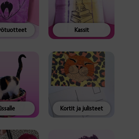
yötuotteet
Kassit
issalle
Kortit ja julisteet