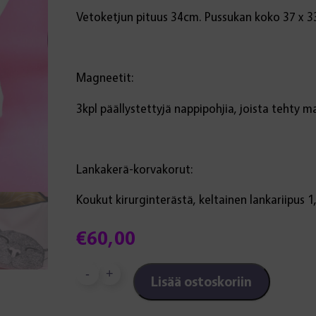
Vetoketjun pituus 34cm. Pussukan koko 37 x 3
Magneetit:
3kpl päällystettyjä nappipohjia, joista tehty m
Lankakerä-korvakorut:
Koukut kirurginterästä, keltainen lankariipus 1
€
60,00
-
+
Lisää ostoskoriin
Uniikki
tuotesetti: