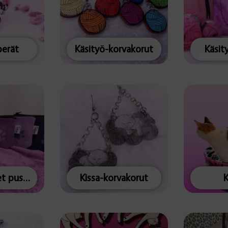
erät
Käsityö-korvakorut
Käsit
Keskikokoiset pussukat
Kissa-korvakorut
K