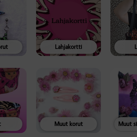
rut
Lahjakortti
t
Muut korut