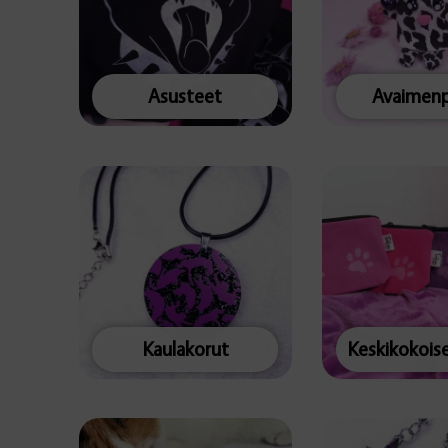
Asusteet
Avaimenp
Kaulakorut