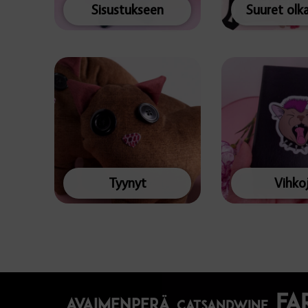
Sisustukseen
Suuret olk
Tyynyt
Vihko
fa
avaimenperä
catsandwine