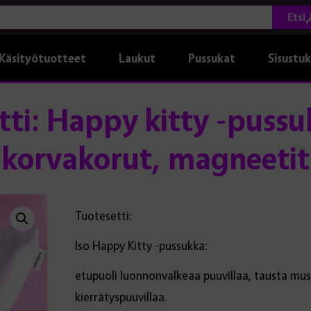
Etsi
Käsityötuotteet
Laukut
Pussukat
Sisustu
etti: Happy kitty -pussu
korvakorut, magneetit
Tuotesetti:
Iso Happy Kitty -pussukka:
etupuoli luonnonvalkeaa puuvillaa, tausta mus
kierrätyspuuvillaa.