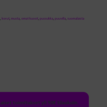
a
,
korut
,
musta
,
omat kuosit
,
pussukka
,
puuvilla
,
suomalaista
maiset toimitukset yli 90€ tilauksiin.