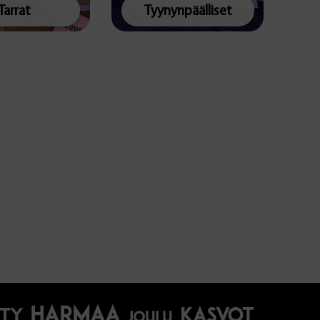
Tarrat
Tyynynpäälliset
harmaa
Kasvot
tty
joulu