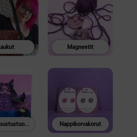
Laukut
Magneetit
Muut sisustustuotteet
Nappikorvakorut