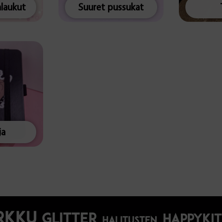
alaukut
Suuret pussukat
ja
rkku
glitter
happyki
halitusten