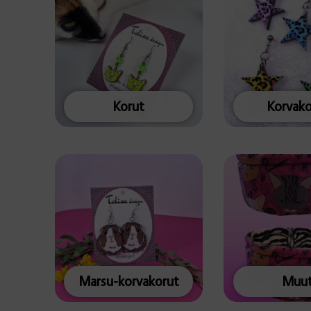
Korut
Korvako
Marsu-korvakorut
Muu