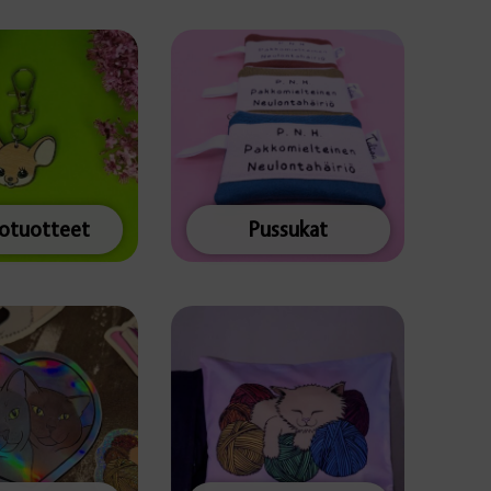
totuotteet
Pussukat