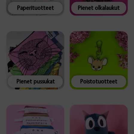
Paperituotteet
Pienet olkalaukut
Pienet pussukat
Poistotuotteet