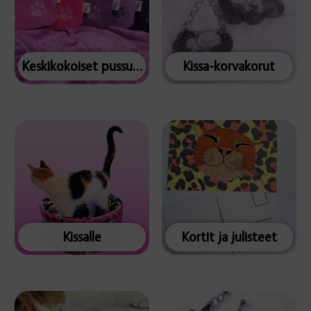
Keskikokoiset pussukat
Kissa-korvakorut
Kissalle
Kortit ja julisteet