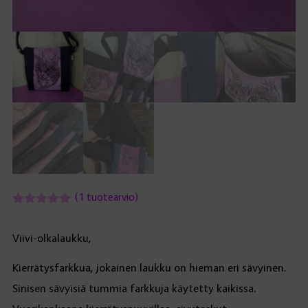
(
1
tuotearvio)
Arvio
1
5.00
5:stä
perustuen
Viivi-olkalaukku,
asiakkaan
arvotukseen.
Kierrätysfarkkua, jokainen laukku on hieman eri sävyinen.
Sinisen sävyisiä tummia farkkuja käytetty kaikissa.