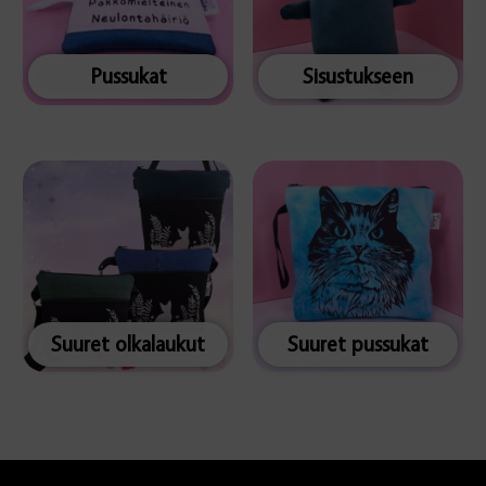
Pussukat
Sisustukseen
Suuret olkalaukut
Suuret pussukat