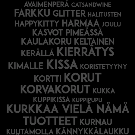
avaimenperä
catsandwine
farkku
glitter
halitusten
harmaa
happykitty
joulu
Kasvot pimeässä
kaulakoru
keltainen
kierrätys
kerällä
kissa
kimalle
koristetyyny
korut
kortti
korvakorut
kukka
kuppikissa
kuppipupu
Kurkkaa vielä nämä
tuotteet
kurnau
kännykkälaukku
kuutamolla