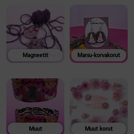
Magneetit
Marsu-korvakorut
Muut
Muut korut