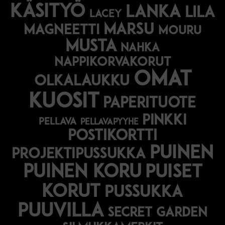
käsityö
lanka
lila
lacey
marsu
magneetti
mouru
musta
nahka
nappikorvakorut
omat
olkalaukku
kuosit
paperituote
pinkki
pellava
pellavapyyhe
postikortti
puinen
projektipussukka
puinen koru
puiset
korut
pussukka
puuvilla
secret garden