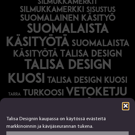
silmukkamerkit
silmukkamerkki
sisustus
suomalainen käsityö
suomalaista
käsityötä
suomalaista
Talisa Design
käsityötä
talisa design
kuosi
talisa design kuosi
vetoketju
turkoosi
tarra
vihreä
vihko
Talisa Designin kaupassa on käytössä evästeitä
Talisa Design
markkinoinnin ja kävijäseurannan tukena.
tanjalusua@gmail.com