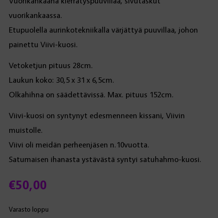
Vuorikankaana kierrätyspuuvillaa, sivutaskut
vuorikankaassa.
Etupuolella aurinkotekniikalla värjättyä puuvillaa, johon
painettu Viivi-kuosi.
Vetoketjun pituus 28cm.
Laukun koko: 30,5 x 31 x 6,5cm.
Olkahihna on säädettävissä. Max. pituus 152cm.
Viivi-kuosi on syntynyt edesmenneen kissani, Viivin
muistolle.
Viivi oli meidän perheenjäsen n.10vuotta.
Satumaisen ihanasta ystävästä syntyi satuhahmo-kuosi.
€
50,00
Varasto loppu