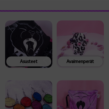
Asusteet
Avaimenperät