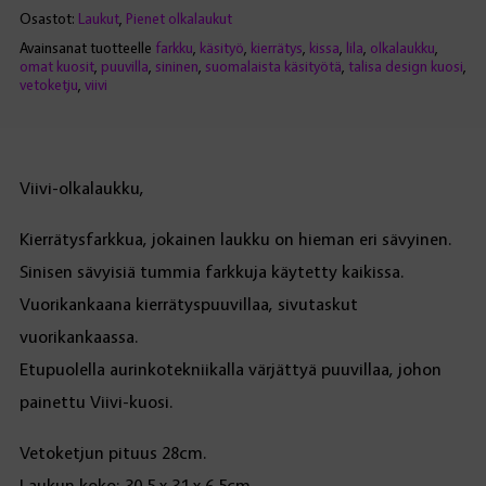
Osastot:
Laukut
,
Pienet olkalaukut
Avainsanat tuotteelle
farkku
,
käsityö
,
kierrätys
,
kissa
,
lila
,
olkalaukku
,
omat kuosit
,
puuvilla
,
sininen
,
suomalaista käsityötä
,
talisa design kuosi
,
vetoketju
,
viivi
Viivi-olkalaukku,
Kierrätysfarkkua, jokainen laukku on hieman eri sävyinen.
Sinisen sävyisiä tummia farkkuja käytetty kaikissa.
Vuorikankaana kierrätyspuuvillaa, sivutaskut
vuorikankaassa.
Etupuolella aurinkotekniikalla värjättyä puuvillaa, johon
painettu Viivi-kuosi.
Vetoketjun pituus 28cm.
Laukun koko: 30,5 x 31 x 6,5cm.