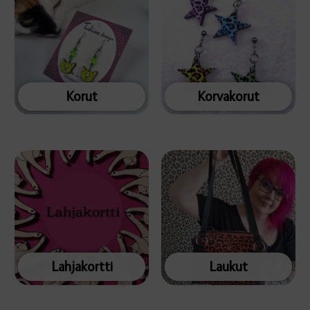
Korut
Korvakorut
Lahjakortti
Laukut