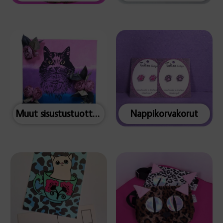
Muut sisustustuotteet
Nappikorvakorut