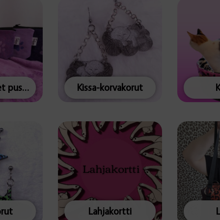
Keskikokoiset pussukat
Kissa-korvakorut
K
rut
Lahjakortti