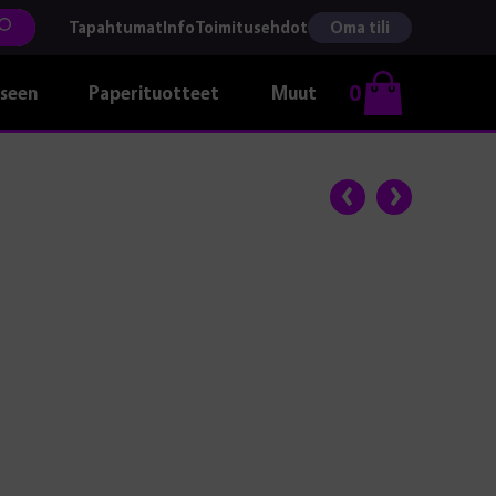
Tapahtumat
Info
Toimitusehdot
Oma tili
0
kseen
Paperituotteet
Muut