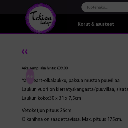
Korut & asusteet
Aikaisempi alin hinta:
€
39,00
.
Ale!
Yarnheart-olkalaukku, paksua mustaa puuvillaa
Laukun vuori on kierrätyskangasta/puuvillaa, sisät
Laukun koko:30 x 31 x 7,5cm
Vetoketjun pituus 25cm
Olkahihna on säädettävissä. Max. pituus 175cm.