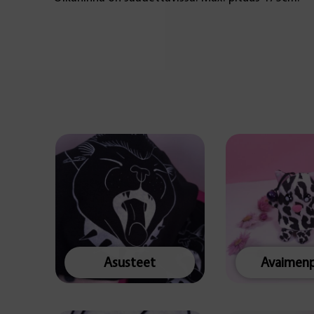
Asusteet
Avaimenp