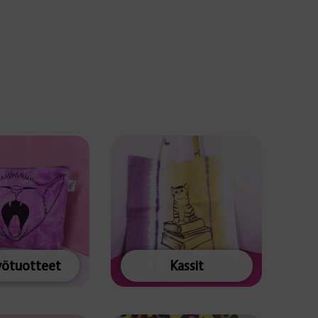
yötuotteet
Kassit