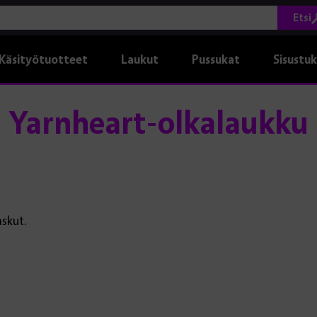
Etsi
Käsityötuotteet
Laukut
Pussukat
Sisustu
Yarnheart-olkalaukku
askut.