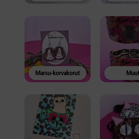
Marsu-korvakorut
Muu