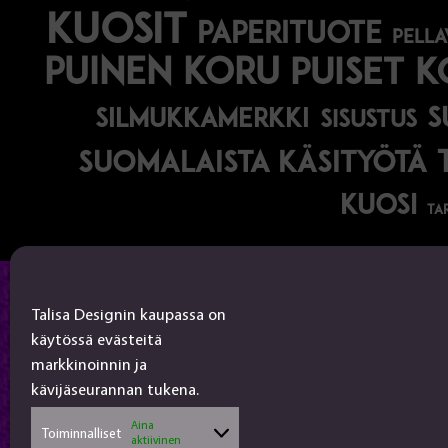
kuosit
paperituote
pella
puinen koru
puiset 
s
silmukkamerkki
sisustus
suomalaista käsityötä
kuosi
ta
Talisa Design
Talisa Designin kaupassa on
käytössä evästeitä
tanjalusua@gmail.com
markkinoinnin ja
050-4917845
kävijäseurannan tukena.
Jälleenmyyjät
Aina
Toiminnalliset
aktiivinen