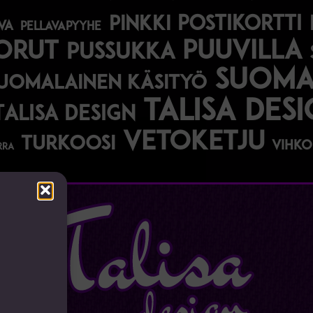
postikortti
pinkki
va
pellavapyyhe
korut
puuvilla
pussukka
suomal
uomalainen käsityö
talisa des
Talisa Design
vetoketju
turkoosi
vihko
rra