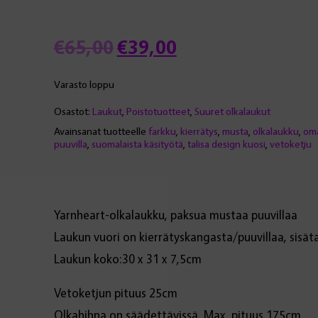
Alkuperäinen
Nykyinen
€
65,00
€
39,00
hinta
hinta
Varasto loppu
Osastot:
Laukut
,
Poistotuotteet
,
Suuret olkalaukut
oli:
on:
Avainsanat tuotteelle
farkku
,
kierrätys
,
musta
,
olkalaukku
,
oma
puuvilla
,
suomalaista käsityötä
,
talisa design kuosi
,
vetoketju
€65,00.
€39,00.
Yarnheart-olkalaukku, paksua mustaa puuvillaa
Laukun vuori on kierrätyskangasta/puuvillaa, sisät
Laukun koko:30 x 31 x 7,5cm
Vetoketjun pituus 25cm
Olkahihna on säädettävissä. Max. pituus 175cm.