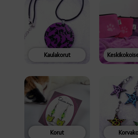
Kaulakorut
Korut
Korvako