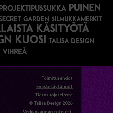
puinen
projektipussukka
secret garden
silmukkamerkit
aista käsityötä
ign kuosi
talisa design
vihreä
Toimitusehdot
Evästekäytännöt
Tietosuojaseloste
© Talisa Design 2026
Verkkokaupan toteutti: