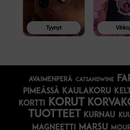
Tyynyt
Vihko
fa
avaimenperä
catsandwine
kaulakoru
pimeässä
kel
korut
korvak
kortti
tuotteet
kurnau
ku
marsu
magneetti
mou