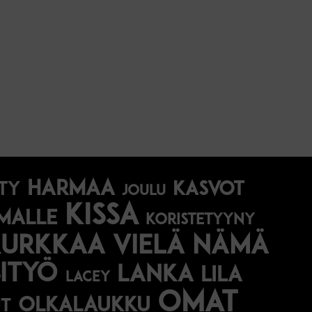
harmaa
Kasvot
ty
joulu
kissa
malle
koristetyyny
Kurkkaa vielä nämä
ityö
lanka
lila
lacey
omat
olkalaukku
t