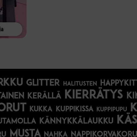
ja
rkku
glitter
happykit
halitusten
kierrätys
ki
tainen
kerällä
orut
kukka
kuppikissa
kuppipupu
käs
kännykkälaukku
utamolla
musta
nappikorvakoru
ru
nahka