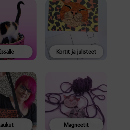
issalle
Kortit ja julisteet
Laukut
Magneetit