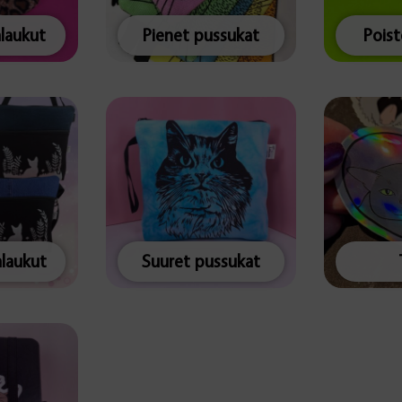
alaukut
Pienet pussukat
Pois
alaukut
Suuret pussukat