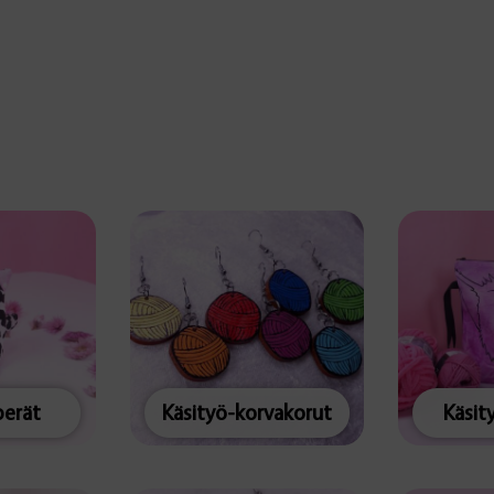
erät
Käsityö-korvakorut
Käsit