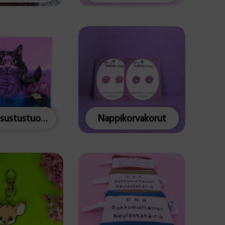
Muut sisustustuotteet
Nappikorvakorut