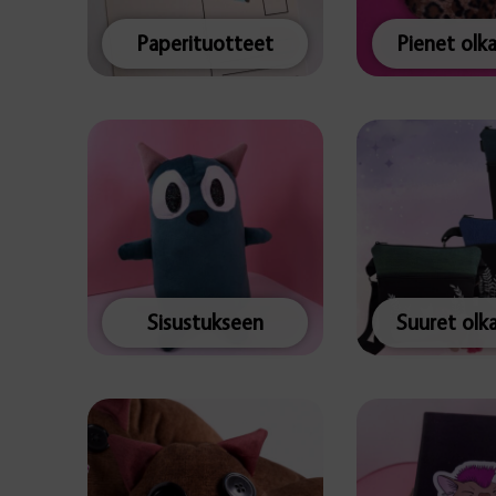
Paperituotteet
Pienet olk
Sisustukseen
Suuret olk