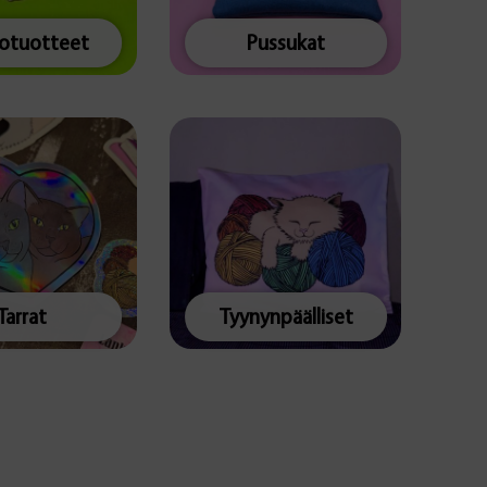
totuotteet
Pussukat
Tarrat
Tyynynpäälliset